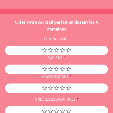
Créer votre cocktail parfait en dosant les 4
domaines
TECHNOLOGIE
*
SOCIÉTAL
*
ORGANISATIONS
*
MODÈLES ÉCONOMIQUES
*