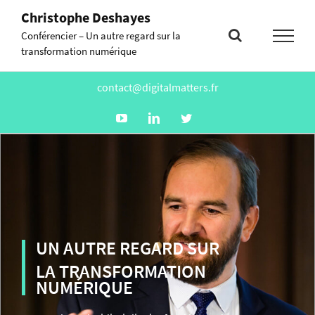
Skip
Christophe Deshayes
to
Conférencier – Un autre regard sur la
content
transformation numérique
contact@digitalmatters.fr
Youtube
Linkedin
Twitter
UN AUTRE REGARD SUR
LA TRANSFORMATION
NUMÉRIQUE